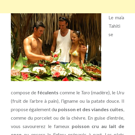
Le ma’a
Tahiti
se
compose de
féculents
comme le
Taro
(madère), le
Uru
(fruit de l’arbre à pain), l’igname ou la patate douce. Il
propose également d
u poisson et des viandes cuites
,
comme du porcelet ou de la chèvre. En guise d’entrée,
vous savourerez le fameux
poisson cru au lait de
coco
ou encore le
Fafaru
préparés à part. Les plats