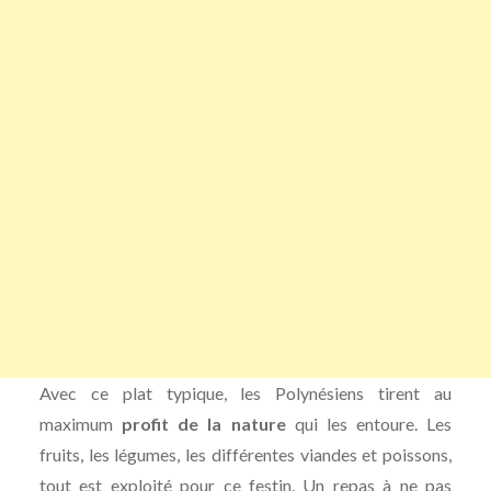
Avec ce plat typique, les Polynésiens tirent au
maximum
profit de la nature
qui les entoure. Les
fruits, les légumes, les différentes viandes et poissons,
tout est exploité pour ce festin. Un repas à ne pas