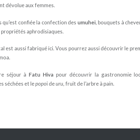
ent dévolue aux femmes.
es qu’est confiée la confection des
umuhei
, bouquets à cheve
s propriétés aphrodisiaques.
l est aussi fabriqué ici. Vous pourrez aussi découvrir le pre
Omoa.
re séjour à
Fatu Hiva
pour découvrir la gastronomie loc
s séchées et le
popo
i de
uru
, fruit de l’arbre à pain.