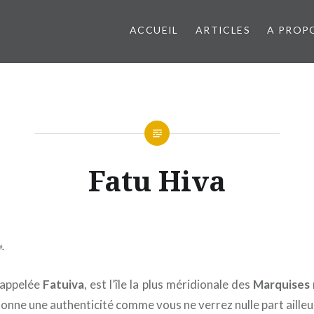
ACCUEIL
ARTICLES
A PROP
Fatu Hiva
».
i appelée
Fatuiva
, est l’île la plus méridionale des
Marquises
i donne une authenticité comme vous ne verrez nulle part ailleu