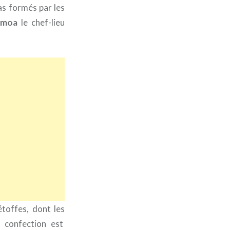
as formés par les
moa
le chef-lieu
étoffes, dont les
r confection est