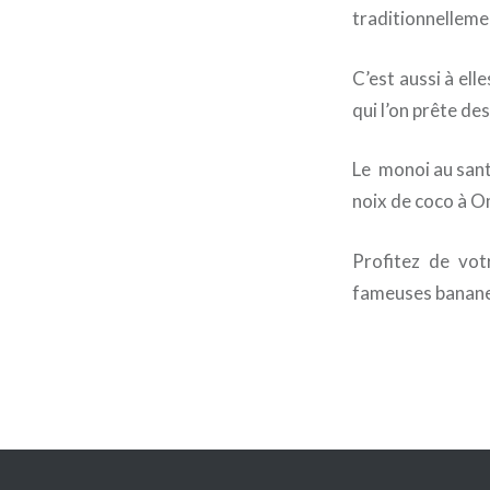
traditionnellem
C’est aussi à ell
qui l’on prête de
Le monoi au santa
noix de coco à 
Profitez de vot
fameuses banane