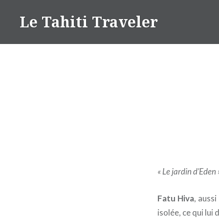
Aller
Le Tahiti Traveler
au
contenu
« Le jardin d’Eden 
Fatu Hiva
, auss
isolée, ce qui lu