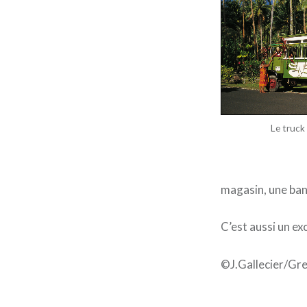
Le truck
magasin, une ban
C’est aussi un e
©J.Gallecier/Gr