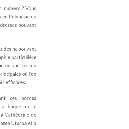
ni numéro ? Vous
s en Polynésie où
adresses pouvant
itudes ne pouvant
phie particulière
x
, unique en son
principales où l’on
is efficaces:
ont ces bornes
e à chaque km. Le
t la Cathédrale de
aiatea Uturoa et à