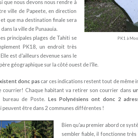
si que nous devons nous rendre à
re ville de Papeete, en direction
 et que ma destination finale sera
 dans la ville de Punaauia.
es principales plages de Tahiti se
PK1 à Moo
plement PK18, un endroit très
 Elle est d’ailleurs devenue sans le
père géographique sur la côté ouest de l’île.
existent donc pas
car ces indications restent tout de même i
de courrier! Chaque habitant va retirer son courrier dans
un
 bureau de Poste.
Les Polynésiens ont donc 2 adres
 peuvent être dans 2 communes différentes !
Bien qu’au premier abord ce syst
sembler fiable, il fonctionne trè