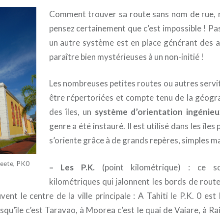
Comment trouver sa route sans nom de rue, 
pensez certainement que c’est impossible ! Pa
un autre système est en place générant des 
paraître bien mystérieuses à un non-initié !
Les nombreuses petites routes ou autres serv
être répertoriées et compte tenu de la géogra
des îles, un
système d’orientation ingénieu
genre a été instauré. Il est utilisé dans les îles 
s’oriente grâce à de grands repères, simples ma
peete, PK0
– Les P.K.
(point kilométrique) : ce s
kilométriques qui jalonnent les bords de rout
ent le centre de la ville principale : A Tahiti le P.K. 0 es
squ’île c’est Taravao, à Moorea c’est le quai de Vaiare, à R