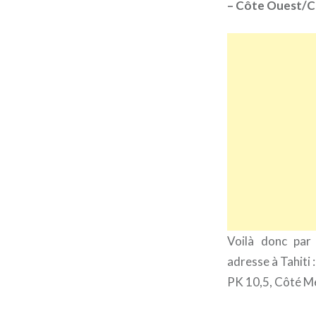
– Côte Ouest/Cô
Voilà donc par
adresse à Tahiti :
PK 10,5, Côté Me