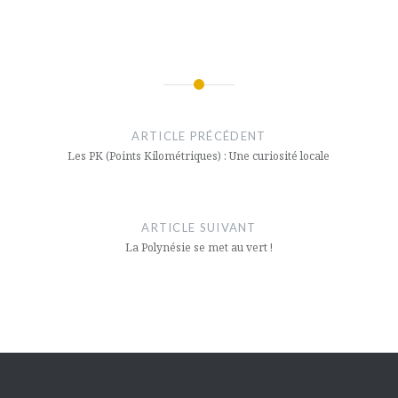
Navigation
de
ARTICLE PRÉCÉDENT
l’article
Les PK (Points Kilométriques) : Une curiosité locale
ARTICLE SUIVANT
La Polynésie se met au vert !