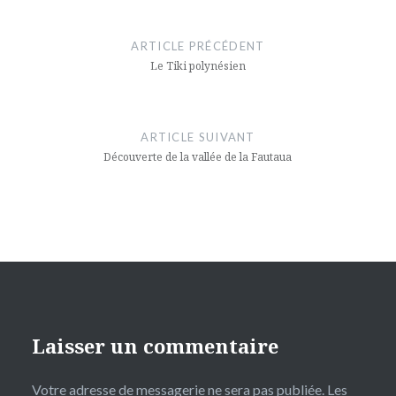
Navigation
de
ARTICLE PRÉCÉDENT
l’article
Le Tiki polynésien
ARTICLE SUIVANT
Découverte de la vallée de la Fautaua
Laisser un commentaire
Votre adresse de messagerie ne sera pas publiée.
Les