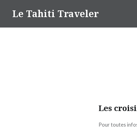
Aller
Le Tahiti Traveler
au
contenu
Les crois
Pour toutes infos