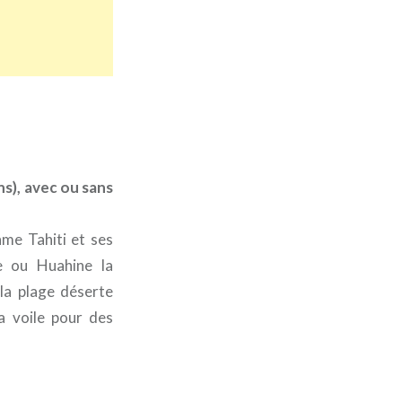
ns), avec ou sans
hme Tahiti et ses
ée ou Huahine la
 la plage déserte
a voile pour des