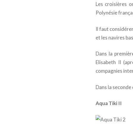
Les croisières 
Polynésie frança
Il faut considére
et les navires ba
Dans la première
Elisabeth II (a
compagnies inter
Dans la seconde c
Aqua Tiki II