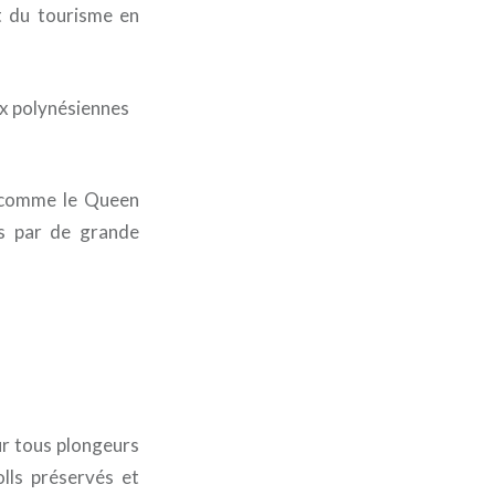
t du tourisme en
aux polynésiennes
ux comme le Queen
és par de grande
our tous plongeurs
olls préservés et