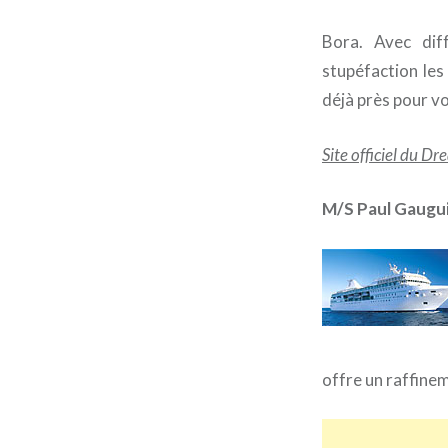
Bora. Avec dif
stupéfaction les
déjà près pour vo
Site officiel du D
M/S Paul Gaugu
offre un raffine