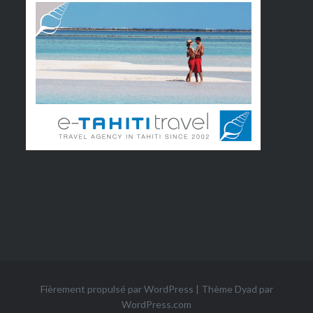
Fièrement propulsé par WordPress
|
Thème Dyad par
WordPress.com