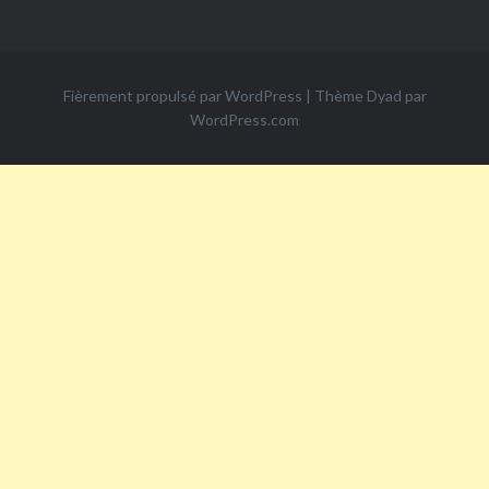
Fièrement propulsé par WordPress
|
Thème Dyad par
WordPress.com