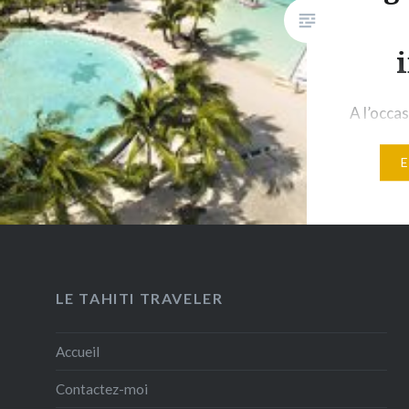
A l’occa
imminen
Nui, qui 
e-Tahiti
découvri
prestige,
pour pro
lagon de
LE TAHITI TRAVELER
en plus. 
donné to
Accueil
nobless
Contactez-moi