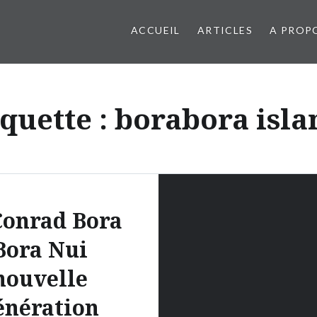
ACCUEIL
ARTICLES
A PROP
iquette : borabora isla
Conrad Bora
Bora Nui
nouvelle
énération