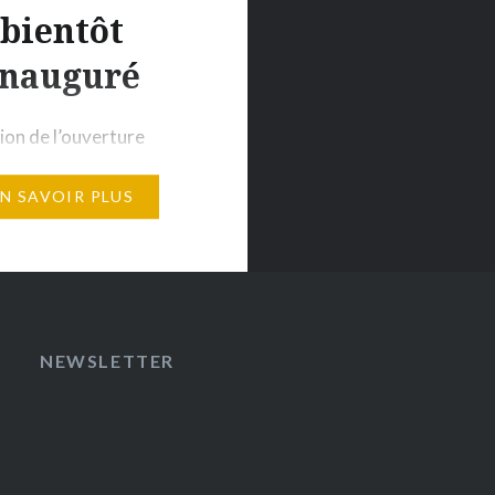
bientôt
inauguré
sion de l’ouverture
te du Conrad Bora Bora
EN SAVOIR PLUS
s’est refait une beauté,
 Travel vous propose de
r cet établissement de
 lieu de séjour idéal
fiter de la magie du
 Bora Bora. Le sunset
NEWSLETTER
La Perle du Pacifique a
utes ses lettres de
e à…