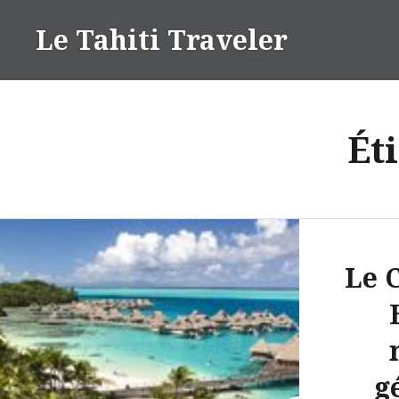
Aller
Le Tahiti Traveler
au
contenu
Ét
Le 
g