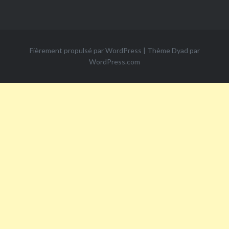
Fièrement propulsé par WordPress
|
Thème Dyad par
WordPress.com