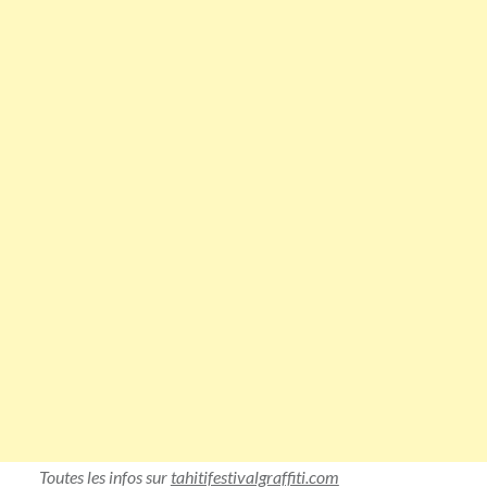
Toutes les infos sur
tahitifestivalgraffiti.com