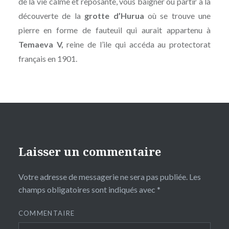
de la vie calme et reposante, vous baigner ou partir à la
découverte de la
grotte d’Hurua
où se trouve une
pierre en forme de fauteuil qui aurait appartenu à
Temaeva V,
reine de l’ile qui accéda au protectorat
français en 1901.
Laisser un commentaire
Votre adresse de messagerie ne sera pas publiée.
Les
champs obligatoires sont indiqués avec
*
COMMENTAIRE