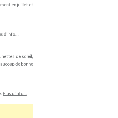
ment en juillet et
us d’info…
nettes de soleil,
beaucoup de bonne
e.
Plus d’info…