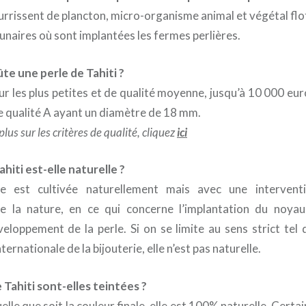
ourrissent de plancton, micro-organisme animal et végétal flo
unaires où sont implantées les fermes perlières.
te une perle de Tahiti ?
r les plus petites et de qualité moyenne, jusqu’à 10 000 eur
e qualité A ayant un diamètre de 18 mm.
lus sur les critères de qualité, cliquez
ici
ahiti est-elle naturelle ?
le est cultivée naturellement mais avec une intervent
 la nature, en ce qui concerne l’implantation du noyau
eloppement de la perle. Si on se limite au sens strict tel q
ernationale de la bijouterie, elle n’est pas naturelle.
e Tahiti sont-elles teintées ?
elle que soit la couleur finale, elle est 100% naturelle. Certa