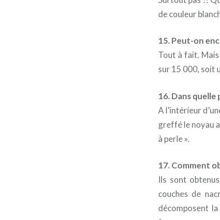
de couleur blanch
15. Peut-on enco
Tout à fait. Mais
sur 15 000, soit 
16. Dans quelle p
A l’intérieur d’u
greffé le noyau 
à perle ».
17. Comment obti
Ils sont obtenus
couches de nacr
décomposent la l