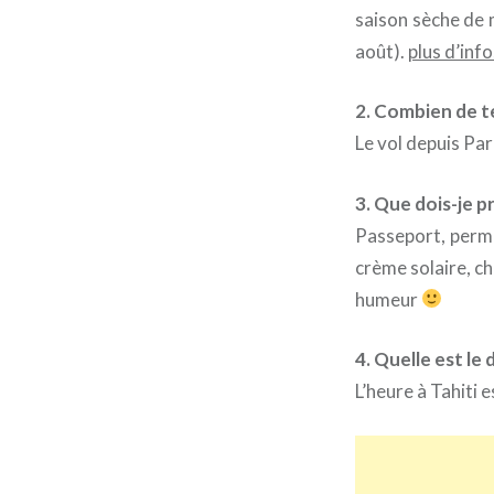
saison sèche de m
août).
plus d’inf
2. Combien de te
Le vol depuis Par
3. Que dois-je p
Passeport, permi
crème solaire, c
humeur
4. Quelle est le 
L’heure à Tahiti 