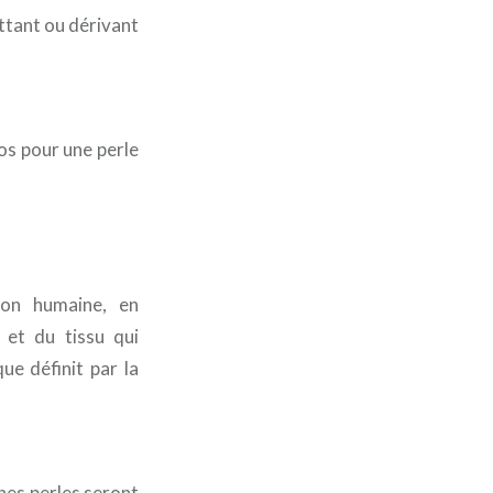
ttant ou dérivant
os pour une perle
ion humaine, en
 et du tissu qui
ue définit par la
ines perles seront