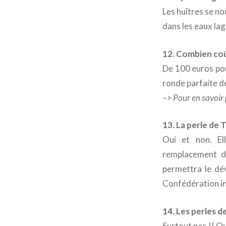
Les huîtres se n
dans les eaux lag
12. Combien coû
De 100 euros pou
ronde parfaite d
–> Pour en savoir p
13. La perle de T
Oui et non. El
remplacement de
permettra le dév
Confédération int
14. Les perles d
Surtout pas !! Qu