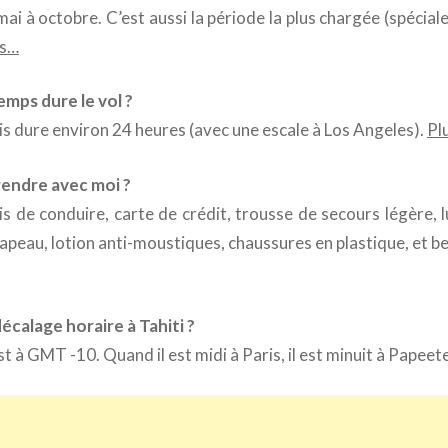
ai à octobre. C’est aussi la période la plus chargée (spéciale
os…
mps dure le vol ?
is dure environ 24 heures (avec une escale à Los Angeles).
Pl
rendre avec moi ?
s de conduire, carte de crédit, trousse de secours légère, lu
hapeau, lotion anti-moustiques, chaussures en plastique, et 
décalage horaire à Tahiti ?
est à GMT -10. Quand il est midi à Paris, il est minuit à Papeet