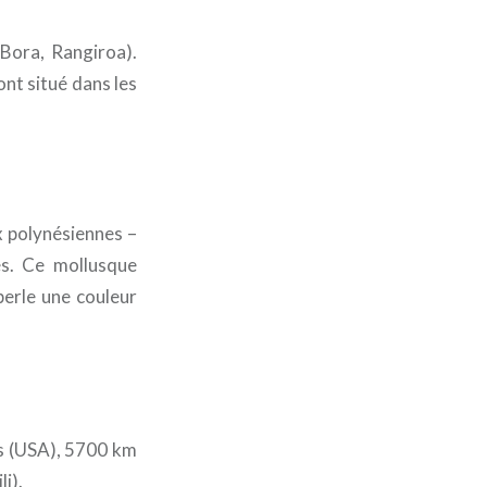
 Bora, Rangiroa).
ont situé dans les
x polynésiennes –
es. Ce mollusque
perle une couleur
es (USA), 5700 km
i).