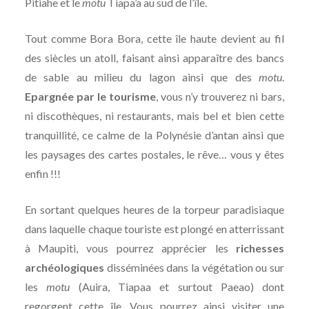
Pitiahe et le
motu
Tiapa’a au sud de l’île.
Tout comme Bora Bora, cette île haute devient au fil
des siècles un atoll, faisant ainsi apparaître des bancs
de sable au milieu du lagon ainsi que des
motu
.
Epargnée par le tourisme
, vous n’y trouverez ni bars,
ni discothèques, ni restaurants, mais bel et bien cette
tranquillité, ce calme de la Polynésie d’antan ainsi que
les paysages des cartes postales, le rêve… vous y êtes
enfin !!!
En sortant quelques heures de la torpeur paradisiaque
dans laquelle chaque touriste est plongé en atterrissant
à Maupiti, vous pourrez apprécier les
richesses
archéologiques
disséminées dans la végétation ou sur
les
motu
(Auira, Tiapaa et surtout Paeao) dont
regorgent cette île. Vous pourrez ainsi visiter une