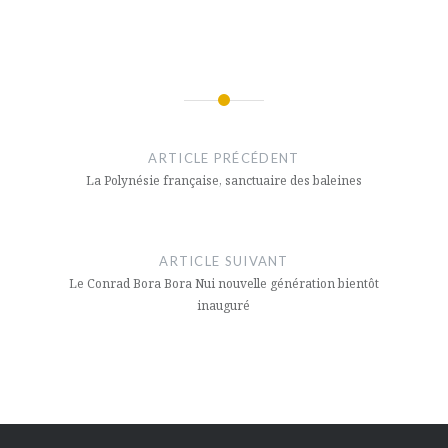
Navigation
de
ARTICLE PRÉCÉDENT
l’article
La Polynésie française, sanctuaire des baleines
ARTICLE SUIVANT
Le Conrad Bora Bora Nui nouvelle génération bientôt
inauguré