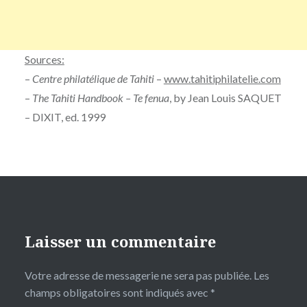
Sources:
–
Centre philatélique de Tahiti
–
www.tahitiphilatelie.com
–
The Tahiti Handbook – Te fenua
, by Jean Louis SAQUET
– DIXIT, ed. 1999
Laisser un commentaire
Votre adresse de messagerie ne sera pas publiée.
Les
champs obligatoires sont indiqués avec
*