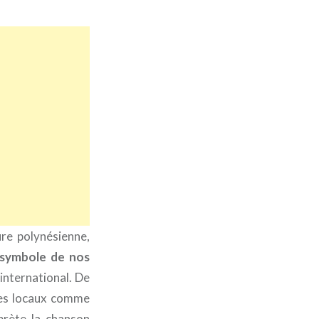
ure polynésienne,
symbole de nos
’international. De
stes locaux comme
prète la chanson