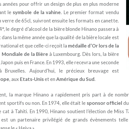
s années pour offrir un design de plus en plus moderne
nt le
symbole de la vahine
. Le premier format vendu
en verre de 65cl, suivront ensuite les formats en canette.
4°, le degré d’alcool de la bière blonde Hinano passera à
 dans la même année que la qualité de la bière locale est
national et que celle-ci reçoit la
médaille d’Or lors de la
 Mondiale de la Bière
à Luxembourg. Dès lors, la bière
 Japon puis en France. En 1993, elle recevra une seconde
à Bruxelles. Aujourd’hui, le précieux breuvage est
rope
, aux
Etats-Unis
et en
Amérique du Sud
.
ent, la marque Hinano a rapidement pris part à de nomb
ent sportifs ou non. En 1974, elle était le
sponsor officiel
du
cat à Tahiti. En 1990, Hinano soutient l’élection de Miss Ta
e est un partenaire privilégié de grands évènements tell
nse le « Heiva ».