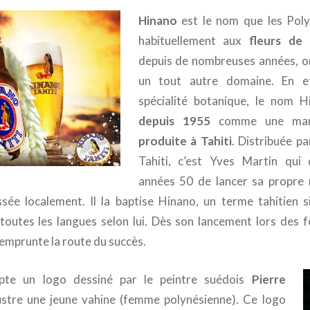
Hinano
est le nom que les Pol
habituellement aux
fleurs de
depuis de nombreuses années, on
un tout autre domaine. En ef
spécialité botanique, le nom 
depuis 1955
comme une ma
produite à Tahiti
. Distribuée pa
Tahiti, c’est Yves Martin qui
années 50 de lancer sa propre
sée localement. Il la baptise Hinano, un terme tahitien s
toutes les langues selon lui. Dès son lancement lors des 
emprunte la route du succès.
te un logo dessiné par le peintre suédois
Pierre
lustre une jeune vahine (femme polynésienne). Ce logo