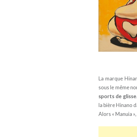
La marque Hinan
sous le même nom
sports de glisse
la bière Hinano d
Alors « Manuia »