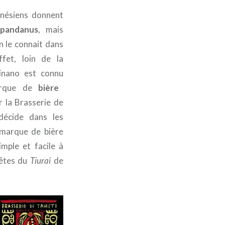
ynésiens donnent
 pandanus
, mais
 le connait dans
fet, loin de la
Hinano est connu
rque de
bière
r la Brasserie de
 décide dans les
 marque de bière
imple et facile à
fêtes du
Tiurai
de