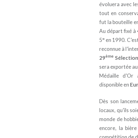
évoluera avec le
tout en conserva
fut la bouteille 
Au départ fixé à 
5° en 1990. C’est
reconnue à l’inter
ème
29
Sélection
sera exportée au
Médaille d’Or 
disponible en
Eu
Dès son lancem
locaux, qu’ils soi
monde de hobbie 
encore, la bièr
compétition de da