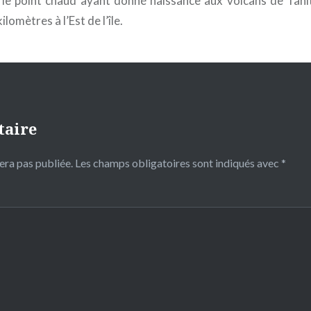
 le point chaud ayant donné naissance aux volcans de Tahit
lomètres à l’Est de l’île.
taire
era pas publiée.
Les champs obligatoires sont indiqués avec
*