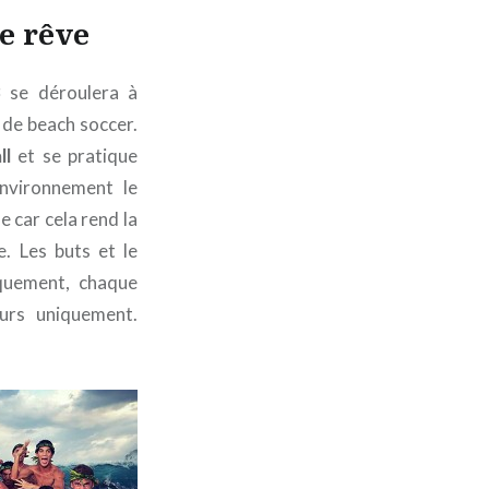
e rêve
3
se déroulera à
de beach soccer.
ll
et se pratique
nvironnement le
e car cela rend la
le. Les buts et le
iquement, chaque
urs uniquement.