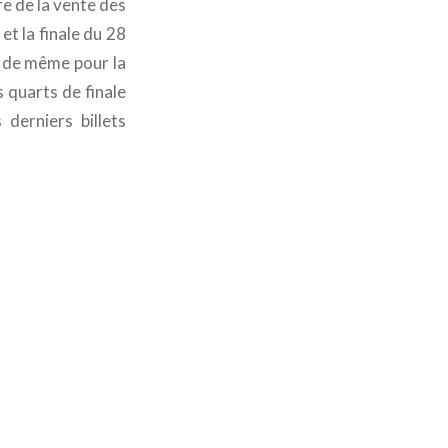
re de la vente des
 et la finale du 28
t de même pour la
 quarts de finale
 derniers billets