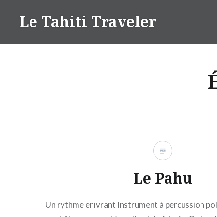
Aller
Le Tahiti Traveler
au
contenu
É
Le Pahu
Un rythme enivrant Instrument à percussion pol