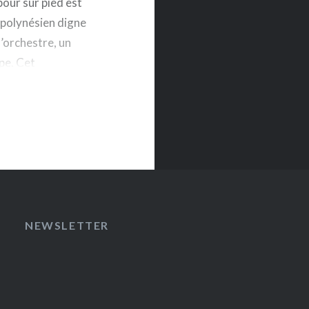
our sur pied est
 polynésien digne
l’orchestre, un
pe. Cet
NEWSLETTER