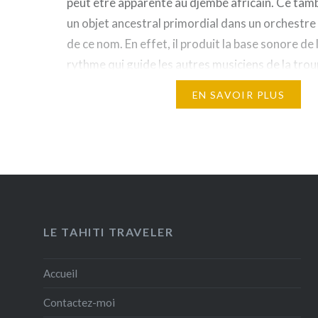
peut être apparenté au djembé africain. Ce tamb
un objet ancestral primordial dans un orchestre
de ce nom. En effet, il produit la base sonore de 
rythme qui guide les autres musiciens de la trou
instrument imposant atteint…
EN SAVOIR PLUS
LE TAHITI TRAVELER
Accueil
Contactez-moi