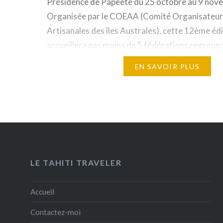
Présidence de Papeete du 25 octobre au 9 nov
Organisée par le COEAA (Comité Organisateur 
Artisanales des îles Australes), cette 12ème édi
accueillera pas moins de 5 fédérations regroup
artisans venus des îles de Rapa, Raivavae,…
EN SAVOIR PLUS
LE TAHITI TRAVELER
Accueil
Contactez-moi