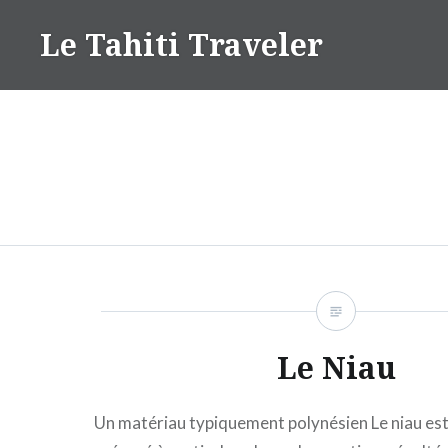
Aller
Le Tahiti Traveler
au
contenu
Le Niau
Un matériau typiquement polynésien Le niau es