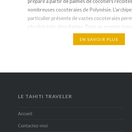
préparé à partir de palmes de cocotiers récoltée
nombreuses cocoteraies de Polynésie. L’archip
particulier présente de vastes cocoteraies per
récoltes très abondantes. Dans un premier temp
cocotiers sont immergées dans de l’eau de mer
EN SAVOIR PLUS
quelques…
LE TAHITI TRAVELER
Accueil
Contactez-moi