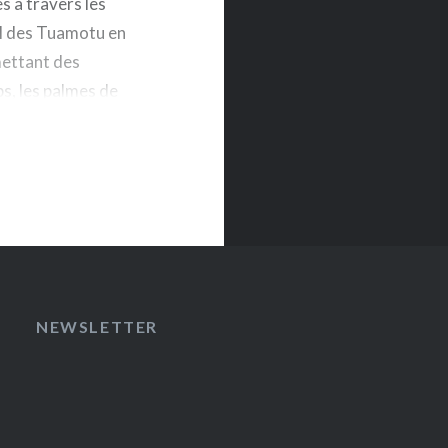
s à travers les
el des Tuamotu en
mettant des
s, les palmes de
 pendant
NEWSLETTER