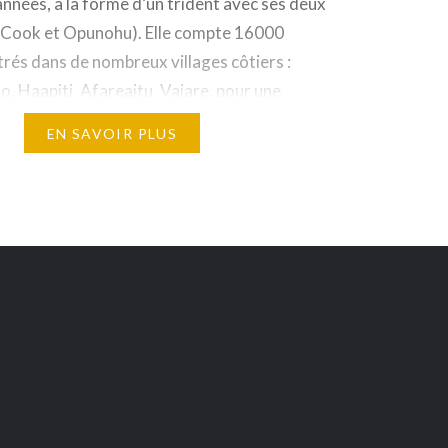
’années, a la forme d’un trident avec ses deux
 (Cook et Opunohu). Elle compte 16000
rés dans de nombreux villages côtiers :
 Haapiti, Afareaitu, Vaiare, pour une
 km². Moorea est située à 17…
EN SAVOIR PLUS