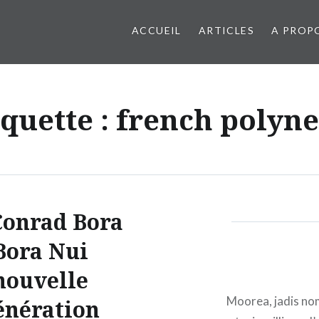
ACCUEIL
ARTICLES
A PROP
iquette : french polyne
Conrad Bora
Bora Nui
nouvelle
Moorea, jadis no
énération