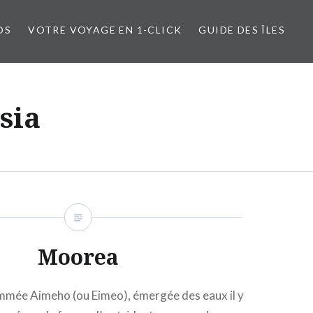
OS
VOTRE VOYAGE EN 1-CLICK
GUIDE DES ÎLES
sia
Moorea
mmée Aimeho (ou Eimeo), émergée des eaux il y