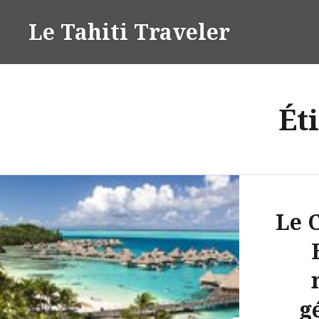
Aller
Le Tahiti Traveler
au
contenu
Ét
Le 
g