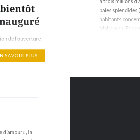
a trois millions d
bientôt
baies splendides
inauguré
habitants concent
Maharepa, Paopao,
superficie de 134
sion de l’ouverture
te du Conrad Bora Bora
EN SAVOIR PLUS
s’est refait une beauté,
 Travel vous propose de
r cet établissement de
 lieu de séjour idéal
fiter de la magie du
 Bora Bora. Le sunset
La Perle du Pacifique a
utes ses lettres de
e à…
e d’amour« , la