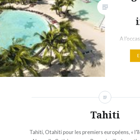
A l’occa
imminen
Nui, qui 
e-Tahiti
découvri
prestige,
pour pro
lagon de
en plus. 
Tahiti
donné to
nobless
Tahiti, Otahiti pour les premiers européens, « l’îl