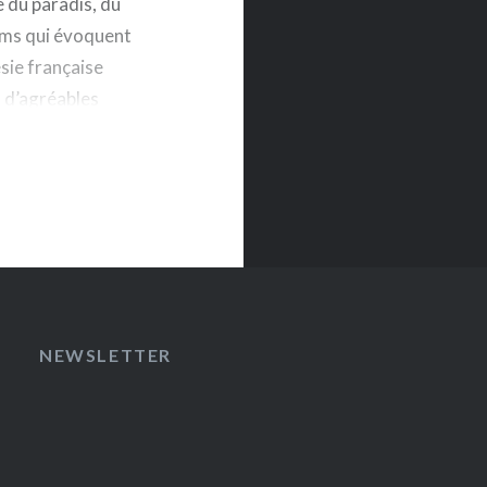
e du paradis, du
oms qui évoquent
ésie française
 d’agréables
NEWSLETTER