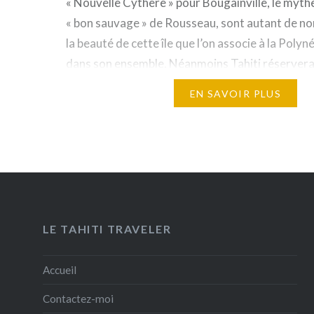
« Nouvelle Cythère » pour Bougainville, le myth
« bon sauvage » de Rousseau, sont autant de n
la beauté de cette île que l’on associe à la Polyn
dans son ensemble. Néanmoins Tahiti réservera
surprises à ceux qui sauront prendre le temps…
EN SAVOIR PLUS
LE TAHITI TRAVELER
Accueil
Contactez-moi