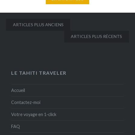
Navigation
ARTICLES PLUS ANCIENS
des
ARTICLES PLUS RÉCENTS
articles
LE TAHITI TRAVELER
Accueil
Contactez-moi
Votre voyage en 1-click
FAQ